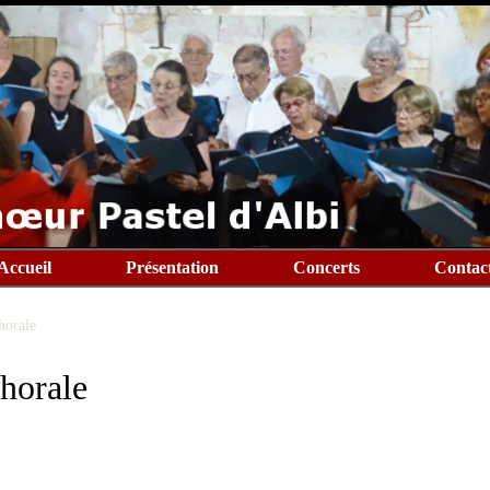
Accueil
Présentation
Concerts
Contac
horale
chorale