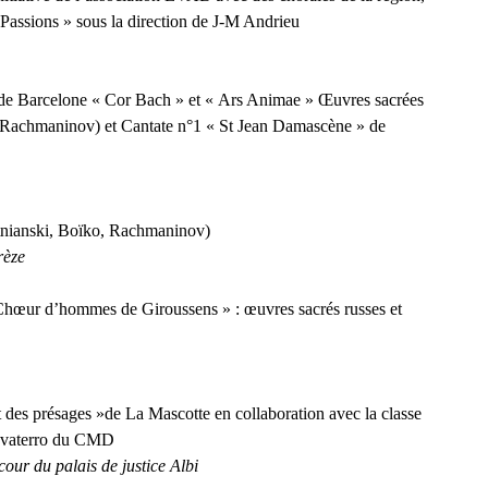
 Passions » sous la direction de J-M Andrieu
de Barcelone « Cor Bach » et « Ars Animae » Œuvres sacrées
, Rachmaninov) et Cantate n°1 « St Jean Damascène » de
tnianski, Boïko, Rachmaninov)
rèze
 Chœur d’hommes de Giroussens » : œuvres sacrés russes et
t des présages »de La Mascotte en collaboration avec la classe
Zavaterro du CMD
our du palais de justice Albi