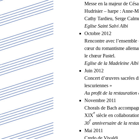
Messe en la majeur de César
Hudrisier – harpe : Anne-Ma
Cathy Tardieu, Serge Calmu
Eglise Saint Salvi Albi
Octobre 2012
Rencontre avec l’ensemble 
cœur du romantisme alleman
le chœur Pastel.
Eglise de la Madeleine Albi
Juin 2012
Concert d’œuvres sacrées di
lescuriennes »
Au profit de la restauration
Novembre 2011
Chorals de Bach accompagné
e
XIX
siècle en collaboratio
e
30
anniversaire de la resta
Mai 2011
Credo de Vivaldi