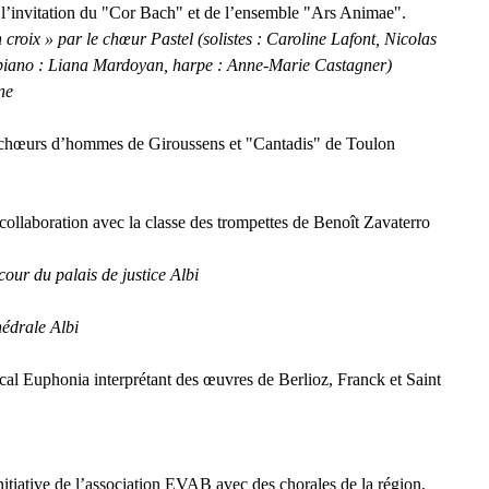
l’invitation du "Cor Bach" et de l’ensemble "Ars Animae".
 croix » par le chœur Pastel (solistes : Caroline Lafont, Nicolas
 piano : Liana Mardoyan, harpe : Anne-Marie Castagner)
ne
 chœurs d’hommes de Giroussens et "Cantadis" de Toulon
collaboration avec la classe des trompettes de Benoît Zavaterro
our du palais de justice Albi
hédrale Albi
al Euphonia interprétant des œuvres de Berlioz, Franck et Saint
nitiative de l’association EVAB avec des chorales de la région,