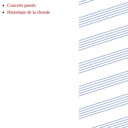
Concerts passés
Historique de la chorale