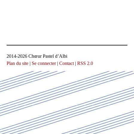
2014-2026 Chœur Pastel d’Albi
Plan du site
|
Se connecter
|
Contact
|
RSS 2.0